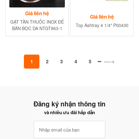
Giá liên hệ
Giá liên hệ
GẠT TÀN THUỐC INOX ĐỂ
Top Ashtray 4 1/4″ P00430
BÀN BỌC DA NTGT963-1
1
2
3
4
5
Đăng ký nhận thông tin
và nhiều ưu đãi hấp dẫn