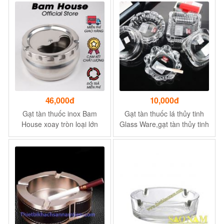
46,000đ
10,000đ
Gạt tàn thuốc inox Bam
Gạt tàn thuốc lá thủy tinh
House xoay tròn loại lớn
Glass Ware,gạt tàn thủy tinh
cao cấp GT01 – Gia dụng
vuông,tròn
bếp