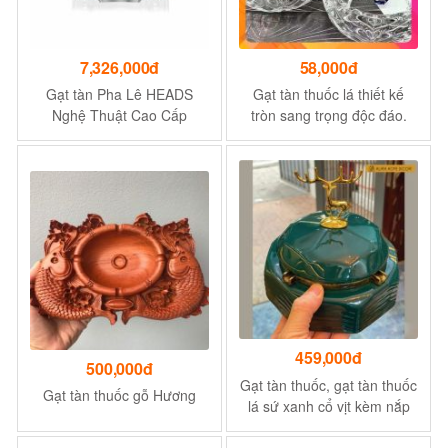
7,326,000đ
58,000đ
Gạt tàn Pha Lê HEADS
Gạt tàn thuốc lá thiết kế
Nghệ Thuật Cao Cấp
tròn sang trọng độc đáo.
Halama FH 1662 CRYSTAL
Chất liệu thủy tinh DÀY cao
cấp cam kết như hình LOAI
DEP
459,000đ
500,000đ
Gạt tàn thuốc, gạt tàn thuốc
Gạt tàn thuốc gỗ Hương
lá sứ xanh cổ vịt kèm nắp
hươu phong cách Bắc Âu -
nội thất phòng khách