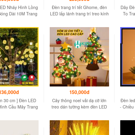
ED Nháy Hình Lồng
Đèn trang trí tết Ghome, đèn
Dây Đè
óng Dài 10M Trang
LED lấp lánh trang trí treo kính
To Tra
hà Ngày Tết Đẹp
nhiều hình dáng, ánh sáng rực
Led Nh
rỡ lung linh LEDTET23 M1
đỏ
136,000đ
150,000đ
ẵn 30 cm ] Đèn LED
Cây thông noel vải dạ cỡ lớn
Đèn led 
Hình Cầu Mây Trang
treo dán tường kèm đèn LED
- Chiều
g Phố Cổng Ra Vào
có 32 phụ kiện trang trí giáng
ấm Nước CHƯA Gồm
sinh cho bé
HÍCH CẮM