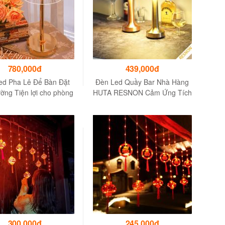
780,000đ
439,000đ
ed Pha Lê Để Bàn Đặt
Đèn Led Quầy Bar Nhà Hàng
ờng Tiện lợi cho phòng
HUTA RESNON Cảm Ứng Tích
ng Trí Nhà Hàng Khách
Điện Điều Chỉnh Ánh Sáng
Sạn
Vàng
300,000đ
245,000đ