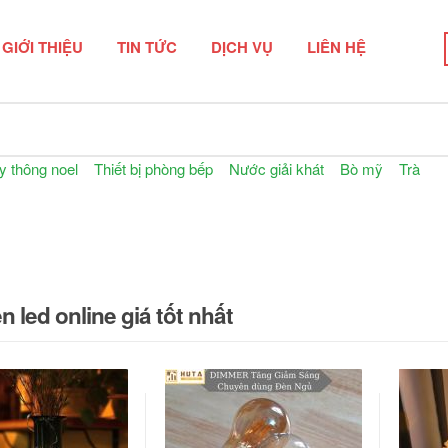
GIỚI THIỆU
TIN TỨC
DỊCH VỤ
LIÊN HỆ
n phẩm
ây thông noel
Thiết bị phòng bếp
Nước giải khát
Bò mỹ
Trà
 led online giá tốt nhất