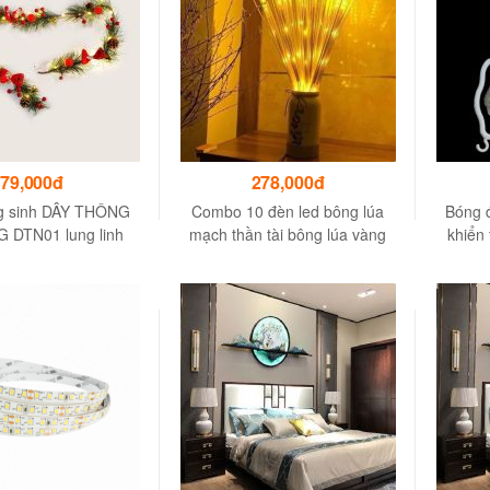
79,000đ
278,000đ
g sinh DÂY THÔNG
Combo 10 đèn led bông lúa
Bóng đ
 DTN01 lung linh
mạch thần tài bông lúa vàng
khiển 
trang trí giáng sinh
đèn trang trí bàn thờ phòng
khách