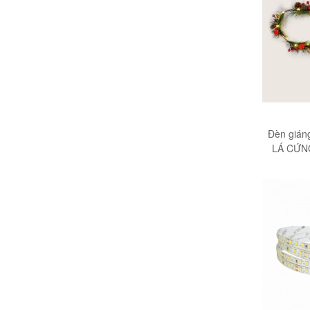
Đèn gián
LÁ CỨNG
huyền ảo 