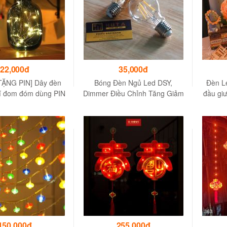
22,000đ
35,000đ
 TẶNG PIN] Dây đèn
Bóng Đèn Ngủ Led DSY,
Đèn L
trí đom đóm dùng PIN
Dimmer Điều Chỉnh Tăng Giảm
đầu giư
t, màu vàng – HUTA
Sáng Vàng ,E27,Dùng Phòng
ngủ Tra
shop
Ngủ, Quán Cà Phê - HUTA A60
150,000đ
255,000đ