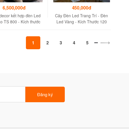
6,500,000đ
450,000đ
decor kết hợp đèn Led
Cây Đèn Led Trang Trí - Đèn
o TS 800 - Kích thước
Led Vàng - Kích Thước 120
120cm
Cm
1
2
3
4
5
Đăng ký