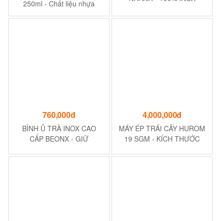
250ml - Chất liệu nhựa
NHANH - 100% INOX
cứng, chịu lực, khó gãy
CHỐNG GỈ - MÀU ĐEN
760,000đ
4,000,000đ
BÌNH Ủ TRÀ INOX CAO
MÁY ÉP TRÁI CÂY HUROM
CẤP BEONX - GIỮ
19 SGM - KÍCH THƯỚC
NGUYÊN HƯƠNG VỊ TƯƠI
230MM x 160MM x 400MM
NGON CỦA TRÀ - DUNG
TÍCH 8 LÍT