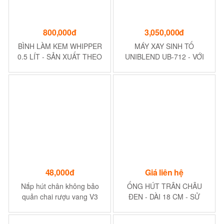
800,000đ
3,050,000đ
BÌNH LÀM KEM WHIPPER
MÁY XAY SINH TỐ
0.5 LÍT - SẢN XUẤT THEO
UNIBLEND UB-712 - VỚI
CÔNG NGHỆ PHÁP
CÔNG SUẤT LỚN, ĐỘ BỀN
CAO
48,000đ
Giá liên hệ
Nắp hút chân không bảo
ỐNG HÚT TRÂN CHÂU
quản chai rượu vang V3
ĐEN - DÀI 18 CM - SỬ
DỤNG: HÚT TRÀ SỮA,