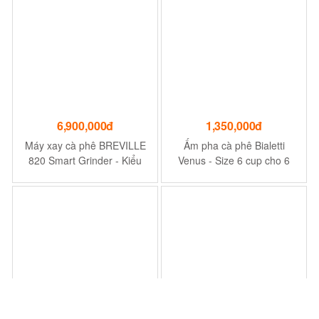
NƯỚC, TRÂN CHÂU,
THẠCH,...
6,900,000đ
1,350,000đ
Máy xay cà phê BREVILLE
Ấm pha cà phê Bialetti
820 Smart Grinder - Kiểu
Venus - Size 6 cup cho 6
dáng thon gọn phù hợp cho
người
quán cafe vừa và nhỏ