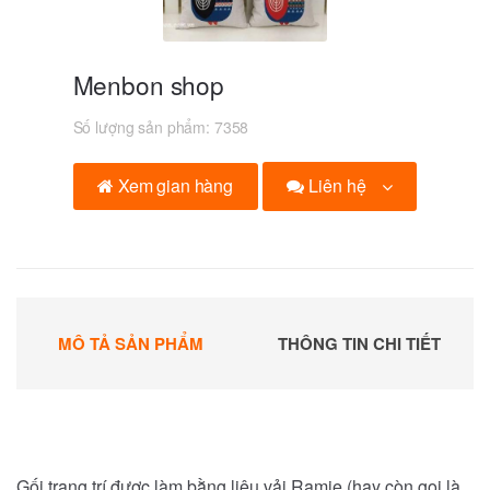
Menbon shop
Số lượng sản phẩm:
7358
Liên hệ
Xem gian hàng
MÔ TẢ SẢN PHẨM
THÔNG TIN CHI TIẾT
Gối trang trí được làm bằng liệu vải Ramie (hay còn gọi là