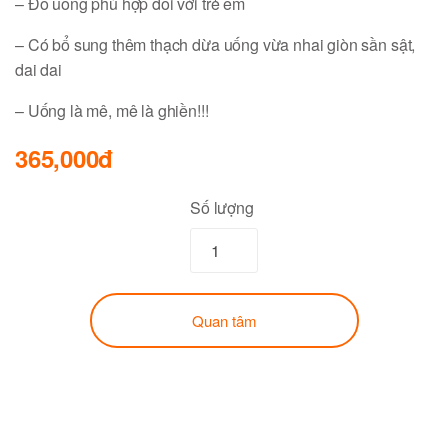
– Đồ uống phù hợp đối với trẻ em
– Có bổ sung thêm thạch dừa uống vừa nhai giòn sần sật,
dai dai
– Uống là mê, mê là ghiền!!!
365,000đ
Số lượng
Quan tâm