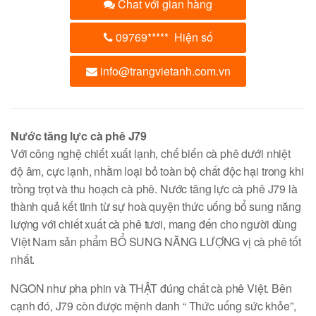
Chat với gian hàng
09769
*****
Hiện số
info@trangvietanh.com.vn
Nước tăng lực cà phê J79
Với công nghệ chiết xuất lạnh, chế biến cà phê dưới nhiệt
độ âm, cực lạnh, nhằm loại bỏ toàn bộ chất độc hại trong khi
trồng trọt và thu hoạch cà phê. Nước tăng lực cà phê J79 là
thành quả kết tinh từ sự hoà quyện thức uống bổ sung năng
lượng với chiết xuất cà phê tươi, mang đến cho người dùng
Việt Nam sản phẩm BỔ SUNG NĂNG LƯỢNG vị cà phê tốt
nhất.
NGON như pha phin và THẬT đúng chất cà phê Việt. Bên
cạnh đó, J79 còn được mệnh danh “ Thức uống sức khỏe”,