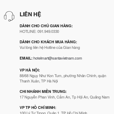
LIÊN HỆ
DÀNH CHO CHỦ GIAN HÀNG:
HOTLINE: 091.949.0330
DÀNH CHO KHÁCH MUA HÀNG:
Vui lòng liên hệ Hotline của Gian hàng
EMAIL:
hotelmart@santavietnam.com
VP HÀ NỘI:
88/68 Ngụy Như Kon Tum, phường Nhân Chính, quận
Thanh Xuân, TP Hà Nội
CHI NHÁNH MIỀN TRUNG:
17 Nguyễn Phan Vinh, Cẩm An, Tp Hội An, Quảng Nam
VP TP HỒ CHÍ MINH:
100 Lý Tự Trọng, Quận 1, TP Hồ Chí Minh