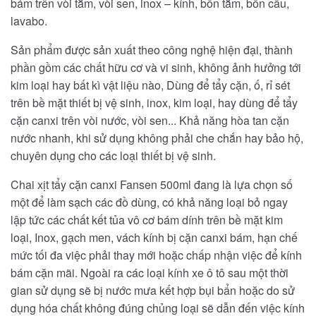
bám trên vòi tắm, vòi sen, inox – kính, bồn tắm, bồn cầu,
lavabo.
Sản phẩm được sản xuất theo công nghệ hiện đại, thành
phần gồm các chất hữu cơ và vi sinh, không ảnh hưởng tới
kim loại hay bất kì vật liệu nào, Dùng để tẩy cặn, ố, rỉ sét
trên bề mặt thiết bị vệ sinh, inox, kim loại, hay dùng để tẩy
cặn canxi trên vòi nước, vòi sen... Khả năng hòa tan cặn
nước nhanh, khi sử dụng không phải che chắn hay bảo hộ,
chuyên dụng cho các loại thiết bị vệ sinh.
Chai xịt tẩy cặn canxi Fansen 500ml đang là lựa chọn số
một để làm sạch các đồ dùng, có khả năng loại bỏ ngay
lập tức các chất kết tủa vô cơ bám dính trên bề mặt kim
loại, Inox, gạch men, vách kính bị cặn canxi bám, hạn chế
mức tối đa việc phải thay mới hoặc chấp nhận việc để kính
bám cặn mãi. Ngoài ra các loại kính xe ô tô sau một thời
gian sử dụng sẽ bị nước mưa kết hợp bụi bẩn hoặc do sử
dụng hóa chất không đúng chủng loại sẽ dẫn đến việc kính