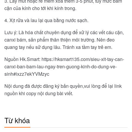
3. Lấy mút hoặc rẻ mềm xoa thêm 3-5 phút, tùy mức bám
cặn của kính cho tới khi kính trong.
4. Xịt rửa và lau lại qua bằng nước sạch.
Lưu ý: Là hóa chất chuyên dụng để xử lý các vết cáu cặn,
canxi bám, sản phẩm thân thiện môi trường. Nên đeo
quang tay nếu sử dụng lâu. Tránh xa tầm tay trẻ em.
Nguồn Hk.Smart: https://hksmart135.com/sieu-xit-tay-can-
canxi-ban-bam-lau-ngay-tren-guong-kinh-do-dung-ve-
sinh#ixzz7ekYVMzyc
Nội dung đã được đăng ký bản quyền,vui lòng để lại link
nguồn khi copy nội dung bài viết.
Từ khóa