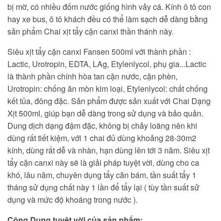
bị mờ, có nhiều đốm nước giống hình vảy cá. Kính ô tô con
hay xe bus, ô tô khách đều có thể làm sạch dễ dàng bằng
sản phẩm Chai xịt tẩy cặn canxi thần thánh này.
Siêu xịt tẩy cặn canxi Fansen 500ml với thành phần :
Lactic, Urotropin, EDTA, LAg, Etylenlycol, phụ gia...Lactic
là thành phần chính hòa tan cặn nước, cặn phèn,
Urotropin: chống ăn mòn kim loại, Etylenlycol: chất chống
kết tủa, đông đặc. Sản phẩm được sản xuất với Chai Dạng
Xịt 500ml, giúp bạn dễ dàng trong sử dụng và bảo quản.
Dung dịch dạng đậm đặc, không bị chảy loãng nên khi
dùng rất tiết kiệm, với 1 chai đủ dùng khoảng 28-30m2
kính, dùng rất dễ và nhàn, hạn dùng lên tới 3 năm. Siêu xịt
tẩy cặn canxi này sẽ là giải pháp tuyệt vời, dùng cho ca
khó, lâu năm, chuyên dụng tẩy căn bám, tần suất tẩy 1
tháng sử dụng chất này 1 lần để tẩy lại ( tùy tần suất sử
dụng và mức độ khoáng trong nước ).
Công Dụng tuyệt vời của sản phẩm: