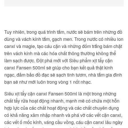
Tuy nhiên, trong quá trình tắm, nước sẽ bám trên những đồ
dùng và vách kính tắm, gạch men. Trong nước có nhiều ion
canxi và magie, tạo cáu cặn và những đốm trắng bám chặt
trên vách kính mà các hóa chất thông thường không thể
làm sạch được. Đột phá mới với Siêu phẩm xịt tẩy cặn
canxi Fansen 500ml sẽ giúp cho bạn kết quả thật kinh
ngạc, đảm bảo đồ đạc sẽ sạch tinh tươm, nhà tắm gia đình
bạn sẽ như mới luôn trong vòng 1 nốt nhạc.
Siêu xịt tẩy cặn canxi Fansen 500ml là một trong những
chất tẩy rửa hoạt động nhanh, mạnh mẽ có chứa một hỗn
hợp lực của các chất hoạt động và các chất chuyên dụng
có khả năng xâm nhập nhanh và phá vỡ các vết cặn canxi,
các vết ố mốc kính, váng cầu vồng, cáu cặn canxi lâu ngày