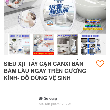
SIÊU XỊT TẨY CẶN CANXI BẨN
BÁM LÂU NGÀY TRÊN GƯƠNG
KÍNH- ĐỒ DÙNG VỆ SINH
BP Sử dụng
Mã sản phẩm:
20273