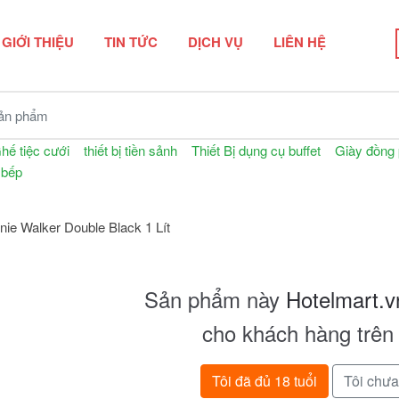
GIỚI THIỆU
TIN TỨC
DỊCH VỤ
LIÊN HỆ
n phẩm
hế tiệc cưới
thiết bị tiền sảnh
Thiết Bị dụng cụ buffet
Giày đồng
 bếp
ie Walker Double Black 1 Lít
Sản phẩm này
Hotelmart.v
cho khách hàng trên 
Tôi đã đủ 18 tuổi
Tôi chưa