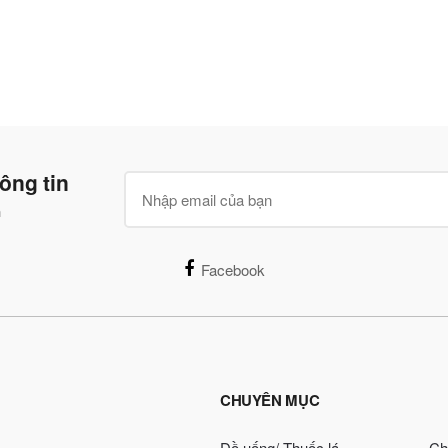
ông tin
n
Facebook
CHUYÊN MỤC
Đồ uống/ Thuốc lá
Ch