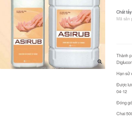
Chất tẩy
Mã sản
Thành ph
Diglucon
🔍
Hạn sử 
Được lư
04-12
Đóng gó
Chai 500