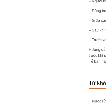
– Người n
– Dùng tr
– Giữa cá
– Sau khi 
– Trước và
Hướng dẫn 
trước khi 
Tế ban hà
Từ kh
Nước rử