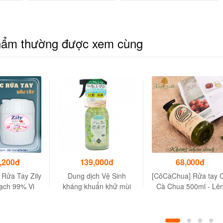
hẩm thường được xem cùng
,200đ
139,000đ
68,000đ
 Rửa Tay Zily
Dung dịch Vệ Sinh
[CôCàChua] Rửa tay 
ạch 99% Vi
kháng khuẩn khử mùi
Cà Chua 500ml - Lê
Tặng 1 Chai
Welco - Diệt khuẩn và
men từ cà chua
 Zily 3.8Kg
làm sạch các thiết bị