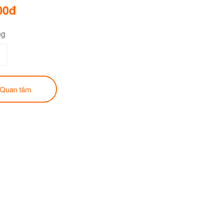
00đ
ng
Quan tâm