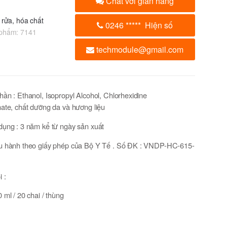
Chat với gian hàng
 rửa, hóa chất
0246
*****
Hiện số
 phẩm:
7141
techmodule@gmail.com
ần : Ethanol, Isopropyl Alcohol, Chlorhexidine
ate, chất dưỡng da và hương liệu
dụng : 3 năm kể từ ngày sản xuất
u hành theo giấy phép của Bộ Y Tế . Số ĐK : VNDP-HC-615-
i :
 ml / 20 chai / thùng