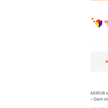
M
ASIRUB sá
– Dành ch