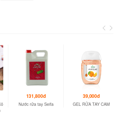
131,800đ
39,000đ
Cô
Nước rửa tay Seifa
GEL RỬA TAY CAM
N
n
Dư
Sen
R
Mềm