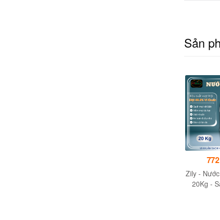
Sản p
Giá liên hệ
275,000đ
772
Nước rửa tay cao cấp
Nước Rửa Tay Thân
Zily - Nước
S.P.Ca 5 lít (Can)
Thiện Với Da Gentle
20Kg - S
Hands
Khuẩn - 
Nước Giặt