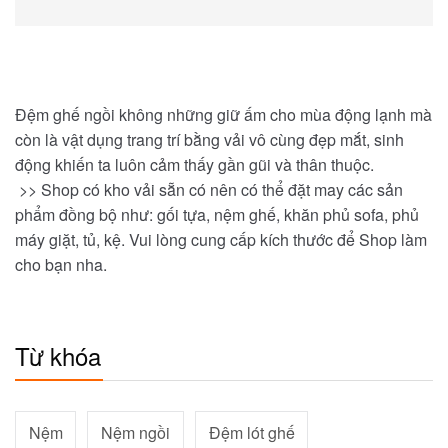
Đệm ghế ngồi không những giữ ấm cho mùa động lạnh mà
còn là vật dụng trang trí bằng vải vô cùng đẹp mắt, sinh
động khiến ta luôn cảm thấy gần gũi và thân thuộc.
>> Shop có kho vải sẵn có nên có thể đặt may các sản
phẩm đồng bộ như: gối tựa, nệm ghế, khăn phủ sofa, phủ
máy giặt, tủ, kệ. Vui lòng cung cấp kích thước để Shop làm
cho bạn nha.
Từ khóa
Nệm
Nệm ngồi
Đệm lót ghế