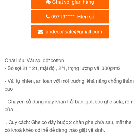
Chat với gian hàng
09719
*****
Hiện số
landecor.sale@gmail.com
Chất liệu: Vải sợi dệt cotton
- Số sợi 21 * 21, mật độ , 2*1, trọng lượng vải 300g/m2
- Vải tự nhiên, an toàn với môi trường, khả năng chống thấm
cao
- Chuyên sử dụng may khăn trải bàn, gối, bọc ghế sofa, rèm
cửa,…
. Quy cách: Ghế có dây buộc 2 chân ghế phía sau, mặt thế
có khoá khéo có thể dễ dàng tháo giặt vệ sinh.