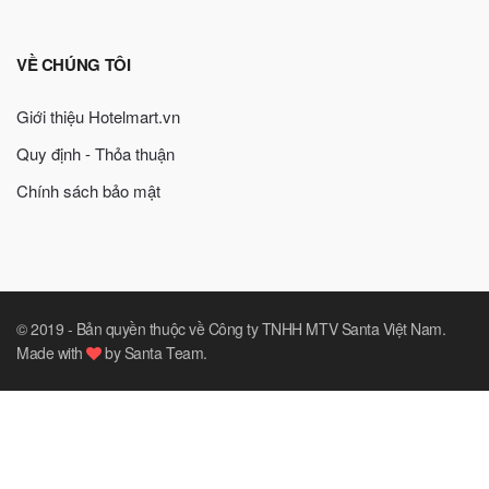
VỀ CHÚNG TÔI
Giới thiệu Hotelmart.vn
Quy định - Thỏa thuận
Chính sách bảo mật
© 2019 -
Bản quyền thuộc về Công ty TNHH MTV Santa Việt Nam
.
Made with
by
Santa Team
.