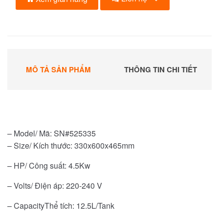
MÔ TẢ SẢN PHẨM
THÔNG TIN CHI TIẾT
– Model/ Mã: SN#525335
– Size/ Kích thước: 330x600x465mm
– HP/ Công suất: 4.5Kw
– Volts/ Điện áp: 220-240 V
– CapacityThể tích: 12.5L/Tank