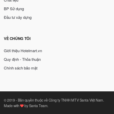
BP Sử dụng
Đầu tư xây dựng
VỀ CHÚNG TÔI
Giới thiệu Hotelmart.vn
Quy định - Thỏa thuận
Chính sách bảo mật
© 2019 -
Bản quyền thuộc về Công ty TNHH MTV Santa Việt Nam
.
Made with
by
Santa Team
.