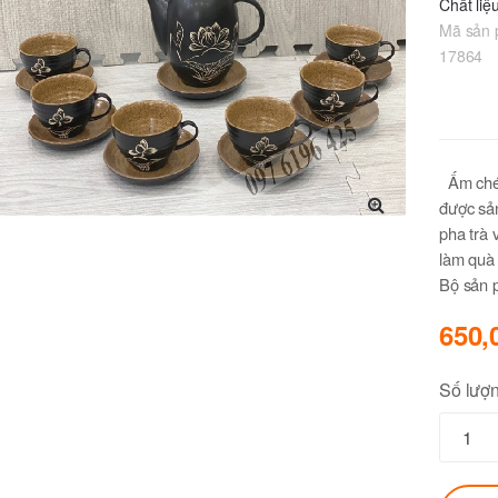
Chất liệ
Mã sản 
17864
Ấm chén
được sản
pha trà 
🔍
làm quà 
Bộ sản 
650,
Số lượ