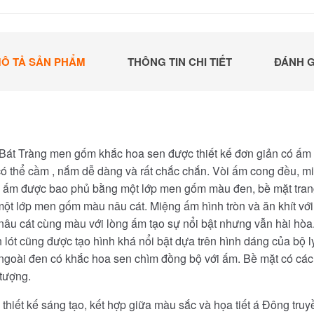
Ô TẢ SẢN PHẨM
THÔNG TIN CHI TIẾT
ĐÁNH G
át Tràng men gốm khắc hoa sen được thiết kế đơn giản có ấm h
ó thể cầm , nắm dễ dàng và rất chắc chắn. Vòi ấm cong đều, mi
 ấm được bao phủ bằng một lớp men gốm màu đen, bề mặt trang t
một lớp men gốm màu nâu cát. Miệng ấm hình tròn và ăn khít v
âu cát cùng màu với lòng ấm tạo sự nổi bật nhưng vẫn hài 
 lót cũng được tạo hình khá nổi bật dựa trên hình dáng của bộ 
ngoài đen có khắc hoa sen chìm đồng bộ với ấm. Bề mặt có các
 tượng.
thiết kế sáng tạo, kết hợp giữa màu sắc và họa tiết á Đông tr