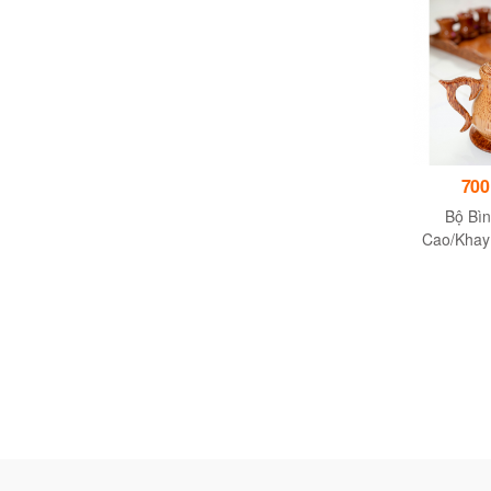
175,000đ
Giá liên hệ
700
Bộ ấm chén đẹp giá rẻ
Bộ trà vẽ hoa cát tường
Bộ Bìn
sứ Bát Tràng vẽ Trúc
Cao/Khay
Gỗ Dừa (
Khay + 6 Ly
- Quà tặng 
trí h