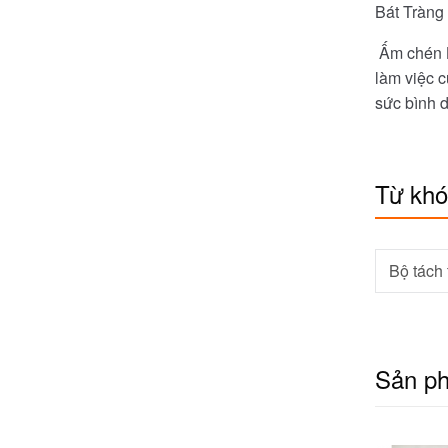
Bát Tràng
Ấm chén B
làm việc 
sức bình 
Từ kh
Bộ tách 
Sản p