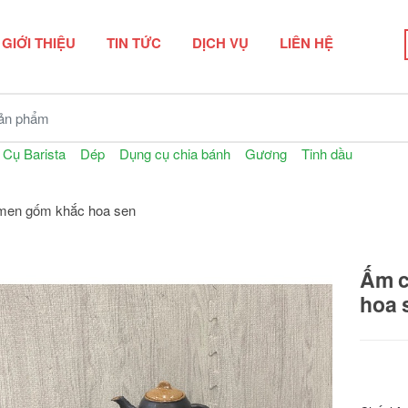
GIỚI THIỆU
TIN TỨC
DỊCH VỤ
LIÊN HỆ
n phẩm
 Cụ Barista
Dép
Dụng cụ chia bánh
Gương
Tinh dầu
men gốm khắc hoa sen
Ấm c
hoa 