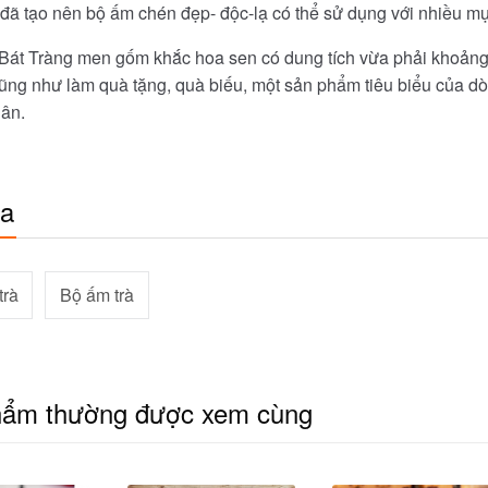
 đã tạo nên bộ ấm chén đẹp- độc-lạ có thể sử dụng với nhiều m
át Tràng men gốm khắc hoa sen có dung tích vừa phải khoảng 
cũng như làm quà tặng, quà biếu, một sản phẩm tiêu biểu của d
dân.
óa
trà
Bộ ấm trà
hẩm thường được xem cùng