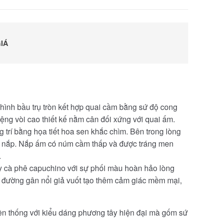
IÁ
ình bầu trụ tròn kết hợp quai cầm bằng sứ độ cong
ệng vòi cao thiết kế nằm cân đối xứng với quai ấm.
rí bằng họa tiết hoa sen khắc chìm. Bên trong lòng
ới nắp. Nắp ấm có núm cầm thấp và được tráng men
hòa.
ly cà phê capuchino với sự phối màu hoàn hảo lòng
 đường gân nổi giả vuốt tạo thêm cảm giác mềm mại,
uyền thống với kiểu dáng phương tây hiện đại mà gốm sứ