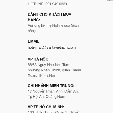
HOTLINE: 091.949.0330
DÀNH CHO KHÁCH MUA
HÀNG:
Vui lòng liên hệ Hotline của Gian
hàng
EMAIL:
hotelmart@santavietnam.com
VP HÀ NỘI:
88/68 Ngụy Như Kon Tum,
phường Nhân Chính, quận Thanh
Xuân, TP Hà Nội
CHI NHÁNH MIỀN TRUNG:
17 Nguyễn Phan Vinh, Cẩm An,
Tp Hội An, Quảng Nam
VP TP HỒ CHÍ MINH:
100 Lý Tự Trọng, Quận 1, TP Hồ