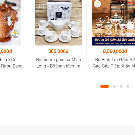
,000đ
365,000đ
8,560,000đ
h Trà Cổ
Bộ ấm trà gốm sứ Minh
Bộ Bình Trà Gốm Sứ
 Rượu Bằng
Long - Bộ bình tách trà
Cao Cấp Tiệp Khắc 
 1 Bình + 1
sứ Minh Long - Màu
CS ZL CE
 + 7 Dĩa Lót)
trắng trong
lễ tết / trang
andmade