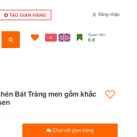
Đăng nhập
TẠO GIAN HÀNG
Quan tâm
0 đ
hén Bát Tràng men gốm khắc
sen
Chat với gian hàng