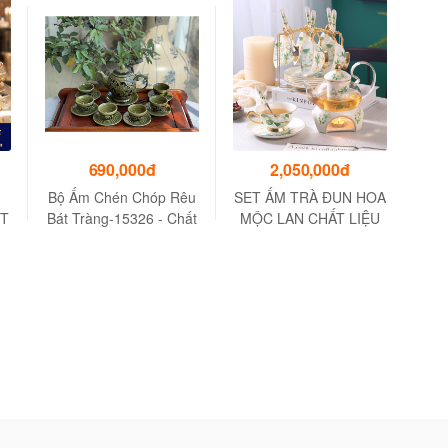
690,000đ
2,050,000đ
Bộ Ấm Chén Chóp Rêu
SET ẤM TRÀ ĐUN HOA
Bộ 
MT
Bát Tràng-15326 - Chất
MỘC LAN CHẤT LIỆU
- D
Liệu Sứ Cao Cấp
SỨ XƯƠNG
C