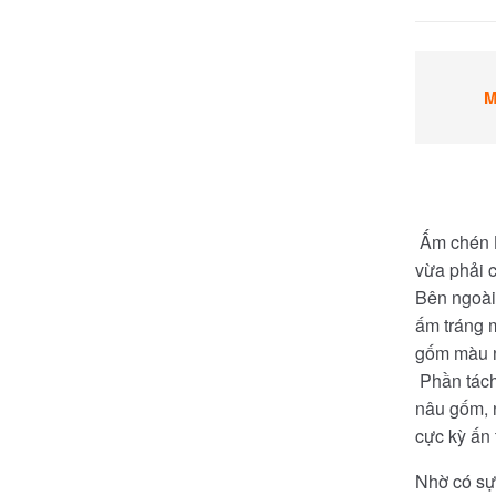
M
Ấm chén B
vừa phải c
Bên ngoài
ấm tráng 
gốm màu n
Phần tách
nâu gốm, 
cực kỳ ấn
Nhờ có sự 