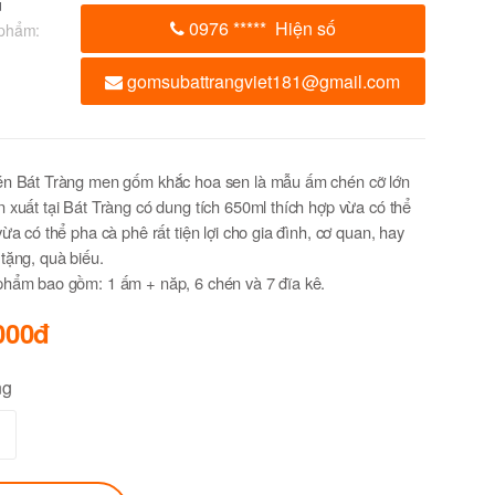
u
0976
*****
Hiện số
phẩm:
gomsubattrangviet181@gmail.com
 Bát Tràng men gốm khắc hoa sen là mẫu ấm chén cỡ lớn
 xuất tại Bát Tràng có dung tích 650ml thích hợp vừa có thể
vừa có thể pha cà phê rất tiện lợi cho gia đình, cơ quan, hay
tặng, quà biếu.
phẩm bao gồm: 1 ấm + năp, 6 chén và 7 đĩa kê.
000đ
ng