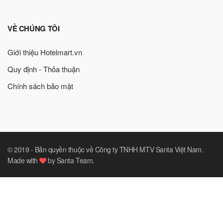
VỀ CHÚNG TÔI
Giới thiệu Hotelmart.vn
Quy định - Thỏa thuận
Chính sách bảo mật
© 2019 -
Bản quyền thuộc về Công ty TNHH MTV Santa Việt Nam
.
Made with
by
Santa Team
.