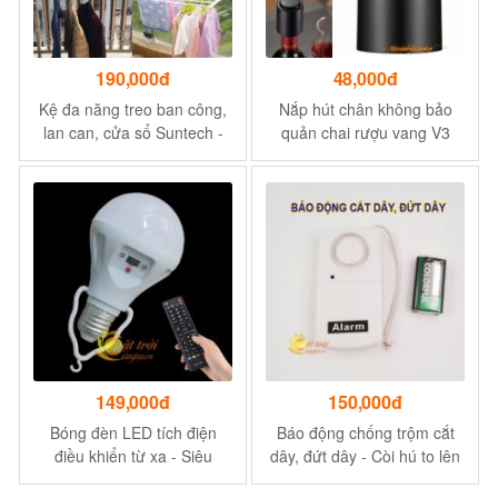
190,000đ
48,000đ
Kệ đa năng treo ban công,
Nắp hút chân không bảo
lan can, cửa sổ Suntech -
quản chai rượu vang V3
Loại 40-70cm
149,000đ
150,000đ
Bóng đèn LED tích điện
Báo động chống trộm cắt
điều khiển từ xa - Siêu
dây, đứt dây - Còi hú to lên
sáng, tuổi thọ cao
tới 120db