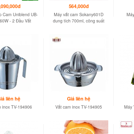
,090,000đ
564,000đ
p Cam Uniblend UB-
Máy vắt cam Sokany601D
Máy
160W - 2 Đầu Vắt
dung tích 700ml, công suất
mạnh mẽ 40W màu xanh [ Bảo
hành 1 năm ]
iá liên hệ
Giá liên hệ
m inox TV-194906
Vắt cam inox TV-194905
Máy 