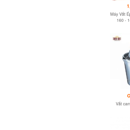
1
Máy Vắt É
160 - 
G
Vắt ca