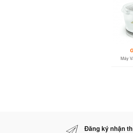
G
Máy V
Đăng ký nhận th