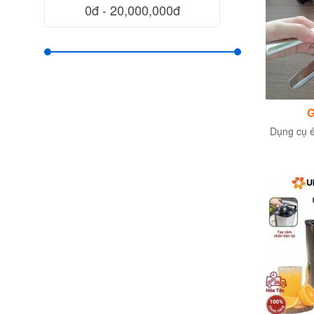
G
Dụng cụ é