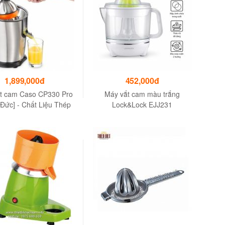
1,899,000đ
452,000đ
t cam Caso CP330 Pro
Máy vắt cam màu trắng
Đức] - Chất Liệu Thép
Lock&Lock EJJ231
Không