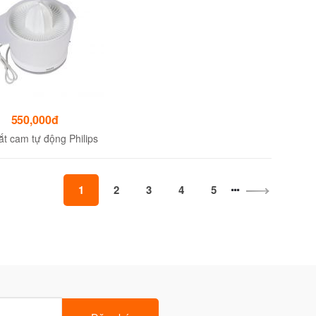
550,000đ
t cam tự động Philips
1
2
3
4
5