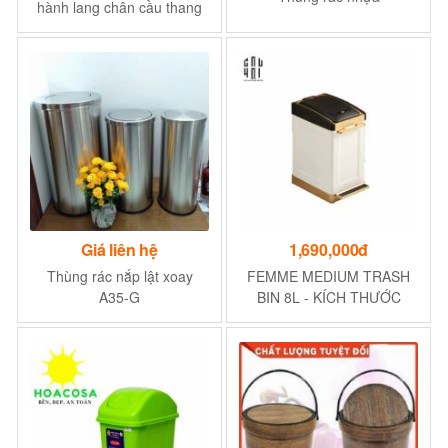
hành lang chân cầu thang
cửa thang máy
Giá liên hệ
1,690,000đ
Thùng rác nắp lật xoay
FEMME MEDIUM TRASH
A35-G
BIN 8L - KÍCH THƯỚC
32x20x39 CM, DUNG TÍCH
8L