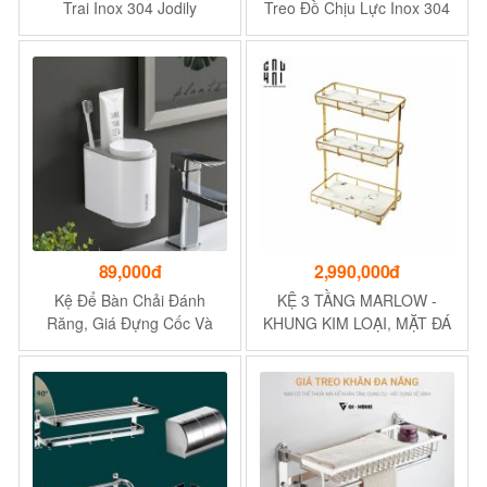
Trai Inox 304 Jodily
Treo Đồ Chịu Lực Inox 304
StarHome - Chịu Tải Trọng
Siêu Dính, Phụ Kiện Nhà
30Kg
Tắm Nhà Bếp
89,000đ
2,990,000đ
Kệ Để Bàn Chải Đánh
KỆ 3 TẦNG MARLOW -
Răng, Giá Đựng Cốc Và
KHUNG KIM LOẠI, MẶT ĐÁ
Bàn Chải Đánh Răng
MARBLE NHÂN TẠO
ECOCO Dính Tường Kèm
Cốc Hút Từ Tính