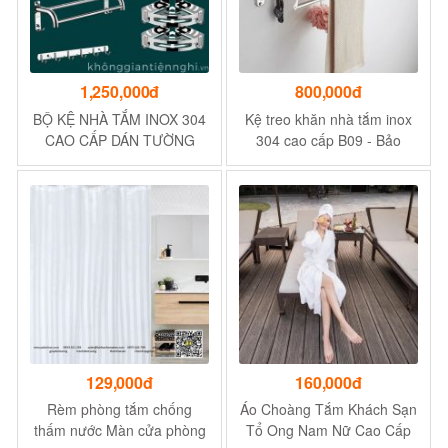
1,250,000đ
800,000đ
BỘ KỆ NHÀ TẮM INOX 304
Kệ treo khăn nhà tắm inox
CAO CẤP DÁN TƯỜNG
304 cao cấp B09 - Bảo
KGTN 011KNT007
hành 5 năm rỉ sét
129,000đ
160,000đ
Rèm phòng tắm chống
Áo Choàng Tắm Khách Sạn
thấm nước Màn cửa phòng
Tổ Ong Nam Nữ Cao Cấp