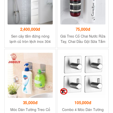
2,400,000đ
75,000đ
Sen cây tắm đứng nóng
Giá Treo Cổ Chai Nước Rửa
lạnh củ tròn lệch inox 304
Tay, Chai Dầu Gội Sữa Tắm
Navier
Latimax Inox 304 dán tường
siêu chắc
35,000đ
105,000đ
Móc Dán Tường Treo Cổ
Combo 4 Móc Dán Tường