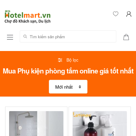
Tìm kiếm sản phẩm:
Bộ lọc
Mua Phụ kiện phòng tắm online giá tốt nhất