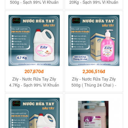
500g - Sạch 99% Vi Khuẩn
20Kg - Sạch 99% Vi Khuẩn
- Tặng 1 Chai Nước Giặt
Zily 3.8Kg
207,870đ
2,306,516đ
Zily - Nước Rửa Tay Zily
Zily - Nước Rửa Tay Zily
4.7Kg - Sạch 99% Vi Khuẩn
500g ( Thùng 24 Chai ) -
- Tặng 1 Chai Lau Kính Zily
Sạch 99% Vi Khuẩn - Tặng
550g
1 Chai Nước Giặt Zily 3.8Kg