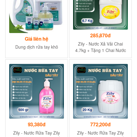
285,870đ
Giá liên hệ
Zily - Nước Xả Vải Chai
Dung dịch rửa tay khô
4.7kg + Tặng 1 Chai Nước
Rửa Tay Zily 500g
93,380đ
772,200đ
Zily - Nước Rửa Tay Zily
Zily - Nước Rửa Tay Zily