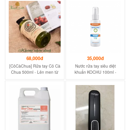
68,000đ
35,000đ
[CôCàChua] Rửa tay Cô Cà
Nước rửa tay siêu diệt
Chua 500ml - Lên men từ
khuẩn KOCHU 100ml -
cà chua
Không gây kích ứng da