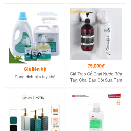
nhật LIQUID SOAP, V-CARE
75,000đ
Giá liên hệ
Giá Treo Cổ Chai Nước Rửa
Dung dịch rửa tay khô
Tay, Chai Dầu Gội Sữa Tắm
Latimax Inox 304 dán tường
siêu chắc