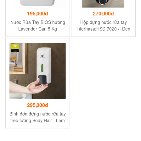
195,000đ
270,000đ
Nước Rửa Tay BIOS hương
Hộp đựng nước rửa tay
Lavender Can 5 Kg
interhasa:HSD 7020 -1Đen
- Dung tích 350 ml
295,000đ
Bình đơn đựng nước rửa tay
treo tường Body Hair - Làm
từ nhựa ABS xử lý bóng cao
cấp bền bỉ