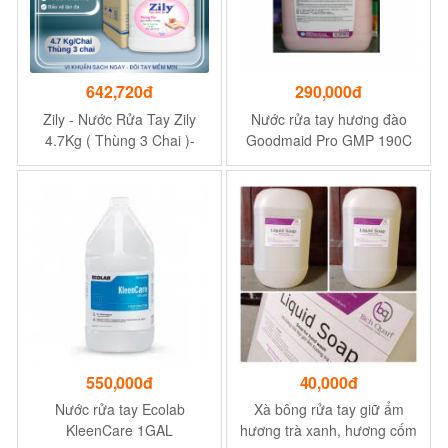
642,720đ
290,000đ
Zily - Nước Rửa Tay Zily
Nước rửa tay hương đào
4.7Kg ( Thùng 3 Chai )-
Goodmaid Pro GMP 190C
Sạch 99% Vi Khuẩn - Tặng
HL CHERRY 5L
1 Chai Nước Giặt Zily 3.8Kg
550,000đ
40,000đ
Nước rửa tay Ecolab
Xà bông rửa tay giữ ẩm
KleenCare 1GAL
hương trà xanh, hương cốm