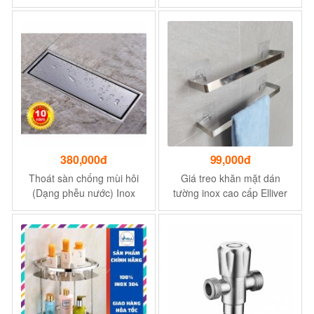
65 x 14cm ( Ngang x Cao x
Chống Gỉ Sét, Ngả Màu
Sâu)
380,000đ
99,000đ
Thoát sàn chống mùi hôi
Giá treo khăn mặt dán
(Dạng phễu nước) Inox
tường inox cao cấp Elliver
sus304 (Xịn Đẹp) (Kiểu dài
đồ gia dụng phòng tắm thiết
30x11cm) cho Biệt thự,
kế chuẩn phơi khăn mặt
Khách sạn, Resort, v.v
_TKI