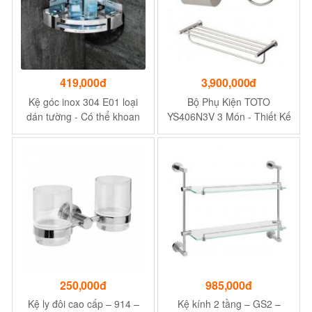
419,000đ
3,900,000đ
Kệ góc inox 304 E01 loại
Bộ Phụ Kiện TOTO
dán tường - Có thể khoan
YS406N3V 3 Món - Thiết Kế
ocvit hoặc dán tường
Tinh Tế, Chất Lượng Cao
250,000đ
985,000đ
Kệ ly đôi cao cấp – 914 –
Kệ kính 2 tầng – GS2 –