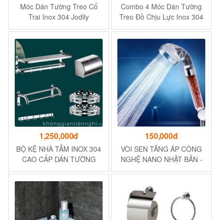
Móc Dán Tường Treo Cổ
Combo 4 Móc Dán Tường
Trai Inox 304 Jodily
Treo Đồ Chịu Lực Inox 304
StarHome - Chịu Tải Trọng
Siêu Dính, Phụ Kiện Nhà
30Kg
Tắm Nhà Bếp
1,250,000đ
150,000đ
BỘ KỆ NHÀ TẮM INOX 304
VÒI SEN TĂNG ÁP CÔNG
CAO CẤP DÁN TƯỜNG
NGHỆ NANO NHẬT BẢN -
KGTN 011KNT007
THANH LỌC NƯỚC, DIỆT
VI KHUẨN, KHỬ ĐỘC