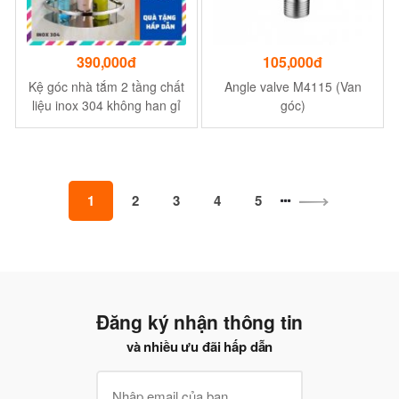
390,000đ
105,000đ
Kệ góc nhà tắm 2 tầng chất
Angle valve M4115 (Van
liệu inox 304 không han gỉ
góc)
để đồ dùng phòng tắm nhà
bếp rất tiện dụng
1
2
3
4
5
Đăng ký nhận thông tin
và nhiều ưu đãi hấp dẫn