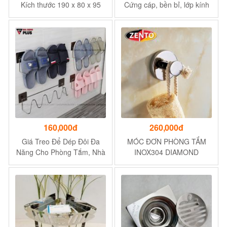
Kích thước 190 x 80 x 95
Cứng cáp, bền bỉ, lớp kính
mm – Màu inox sáng bóng
dày dặn – 100% inox 304
160,000đ
260,000đ
Giá Treo Để Dép Đôi Đa
MÓC ĐƠN PHÒNG TẮM
Năng Cho Phòng Tắm, Nhà
INOX304 DIAMOND
Vệ Sinh Dán Tường INOX
SERIES HC5801
304 Không Gỉ |
ShuangQuing