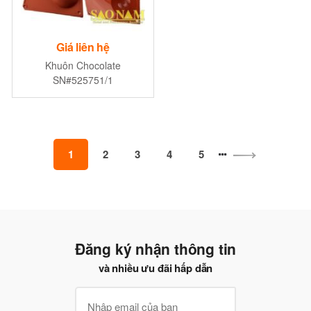
Giá liên hệ
Khuôn Chocolate
SN#525751/1
1
2
3
4
5
Đăng ký nhận thông tin
và nhiều ưu đãi hấp dẫn