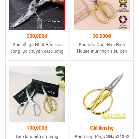
250,000đ
96,000đ
Kéo cắt gà Nhật Bản kéo
Kéo bếp Nhật Bản Bam
cộng lực chuyên cắt xương
House mũi nhọn siêu bén
gà xương cá. hàng nội địa
loại lớn cao cấp KC02 - Gia
NHẬT BẢN-A003
dụng bếp
190,000đ
Giá liên hệ
Kéo làm bếp đa năng
Kéo Long Phục SN#521302