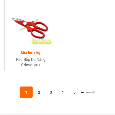
Giá liên hệ
Kéo Bếp Đa Năng
SN#521301
1
2
3
4
5