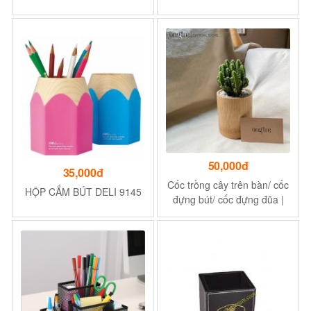
50,000đ
35,000đ
Cốc trồng cây trên bàn/ cốc
HỘP CẮM BÚT DELI 9145
đựng bút/ cốc đựng đũa |
ongtre® (Vietnam)