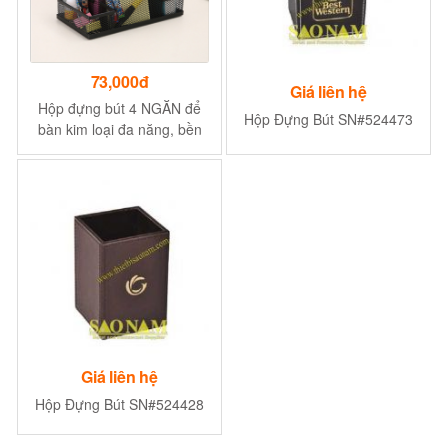
73,000đ
Giá liên hệ
Hộp đựng bút 4 NGĂN để
Hộp Đựng Bút SN#524473
bàn kim loại đa năng, bền
đẹp phù hợp cho bàn học,
bàn làm việc, văn phòng -
giao màu ngẫu nhiên
Giá liên hệ
Hộp Đựng Bút SN#524428