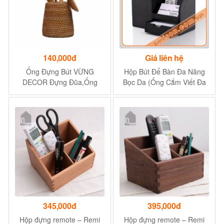
140,000đ
Giá liên hệ
Ống Đựng Bút VỪNG
Hộp Bút Để Bàn Đa Năng
DECOR Đựng Đũa,Ống
Bọc Da (Ống Cắm Viết Đa
Hút,Cọ Trang Điểm, Chất
Năng Bọc Da)
Liệu Mây Tự Nhiên - Hàng
VNXK
345,000đ
395,000đ
Hộp đựng remote – Remi
Hộp đựng remote – Remi