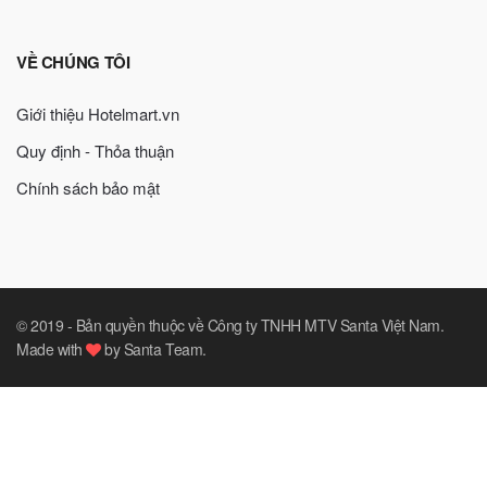
VỀ CHÚNG TÔI
Giới thiệu Hotelmart.vn
Quy định - Thỏa thuận
Chính sách bảo mật
© 2019 -
Bản quyền thuộc về Công ty TNHH MTV Santa Việt Nam
.
Made with
by
Santa Team
.