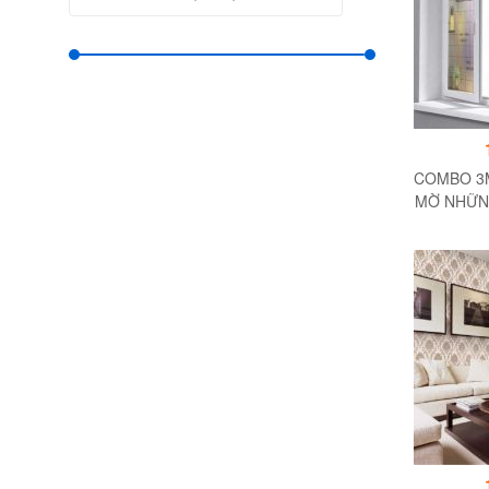
COMBO 3M
MỜ NHỮN
- ĐỘ