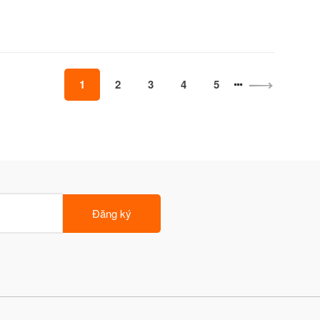
1
2
3
4
5
Đăng ký