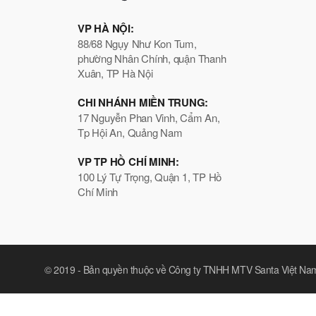
VP HÀ NỘI:
88/68 Ngụy Như Kon Tum,
phường Nhân Chính, quận Thanh
Xuân, TP Hà Nội
CHI NHÁNH MIỀN TRUNG:
17 Nguyễn Phan Vinh, Cẩm An,
Tp Hội An, Quảng Nam
VP TP HỒ CHÍ MINH:
100 Lý Tự Trọng, Quận 1, TP Hồ
Chí Minh
© 2019 -
Bản quyền thuộc về Công ty TNHH MTV Santa Việt Na