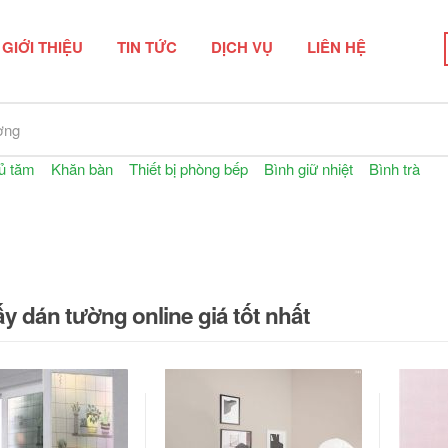
GIỚI THIỆU
TIN TỨC
DỊCH VỤ
LIÊN HỆ
n phẩm
ủ tăm
Khăn bàn
Thiết bị phòng bếp
Bình giữ nhiệt
Bình trà
y dán tường online giá tốt nhất