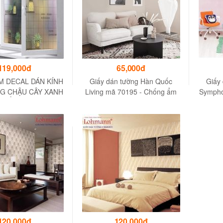
119,000đ
65,000đ
 DECAL DÁN KÍNH
Giấy dán tường Hàn Quốc
Giấy
G CHẬU CÂY XANH
Living mã 70195 - Chống ẩm
Sympho
 THẨM MỸ CAO
mốc, dễ dàng vệ sinh
120,000đ
120,000đ