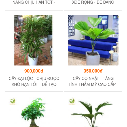
NĂNG CHỊU HẠN TỐT -
XÒE RỘNG - DỄ DÀNG
THÍCH HỢP TRỒNG BAN
THÍCH NGHI VỚI MỌI MÔI
CÔNG, CỔNG, KHU DU
TRƯỜNG
LỊCH,...
900,000đ
350,000đ
CÂY ĐẠI LỘC - CHỊU ĐƯỢC
CÂY CỌ NHẬT - TĂNG
KHÔ HẠN TỐT - DỄ TẠO
TÍNH THẨM MỸ CAO CẤP -
CẢNH QUAN, NỘI THẤT
TĂNG THÊM VẺ ĐẸP SANG
TRONG NHÀ
TRỌNG