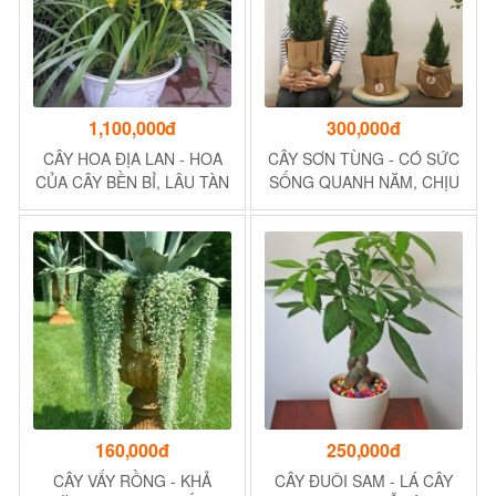
1,100,000đ
300,000đ
CÂY HOA ĐỊA LAN - HOA
CÂY SƠN TÙNG - CÓ SỨC
CỦA CÂY BỀN BỈ, LÂU TÀN
SỐNG QUANH NĂM, CHỊU
- THÍCH HỢP CHƯNG TẾT
ĐƯỢC NHIỆT ĐỘ CAO
160,000đ
250,000đ
CÂY VẨY RỒNG - KHẢ
CÂY ĐUÔI SAM - LÁ CÂY