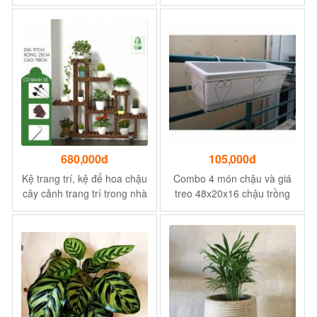
Lộc
Hút Nhiều Vận May và
Vượng Khí
680,000đ
105,000đ
Kệ trang trí, kệ để hoa chậu
Combo 4 món chậu và giá
cây cảnh trang trí trong nhà
treo 48x20x16 chậu trồng
có bánh xe di chuyển
cây hoa, giá sắt treo ban
công