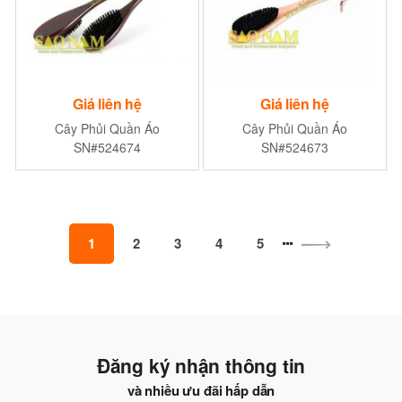
Giá liên hệ
Giá liên hệ
Cây Phủi Quần Áo
Cây Phủi Quần Áo
SN#524674
SN#524673
1
2
3
4
5
Đăng ký nhận thông tin
và nhiều ưu đãi hấp dẫn