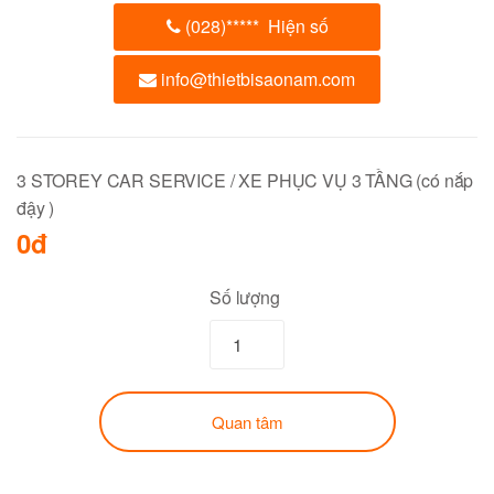
(028)
*****
Hiện số
info@thietbisaonam.com
3 STOREY CAR SERVICE / XE PHỤC VỤ 3 TẦNG (có nắp
đậy )
0đ
Số lượng
Quan tâm