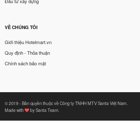
Đầu tư xây dựng
VỀ CHÚNG TÔI
Giới thiệu Hotelmart.vn
Quy định - Thỏa thuận
Chính sách bảo mật
© 2019 -
Bản quyền thuộc về Công ty TNHH MTV Santa Việt Nam
.
Made with
by
Santa Team
.