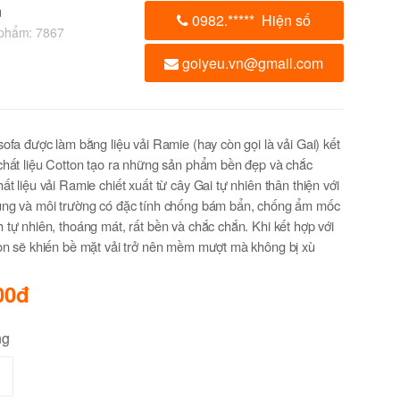
u
0982.
*****
Hiện số
 phẩm:
7867
goiyeu.vn@gmail.com
sofa được làm bằng liệu vải Ramie (hay còn gọi là vải Gai) kết
chất liệu Cotton tạo ra những sản phẩm bền đẹp và chắc
ất liệu vải Ramie chiết xuất từ cây Gai tự nhiên thân thiện với
ùng và môi trường có đặc tính chống bám bẩn, chống ẩm mốc
 tự nhiên, thoáng mát, rất bền và chắc chắn. Khi kết hợp với
on sẽ khiến bề mặt vải trở nên mềm mượt mà không bị xù
00đ
ng