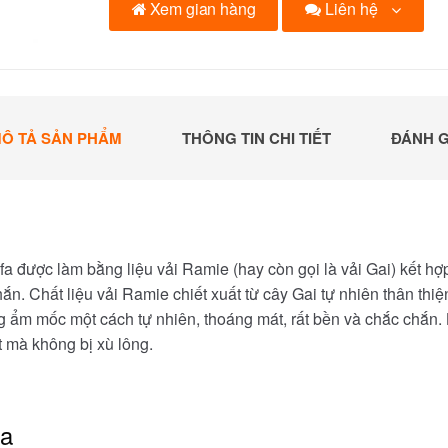
Liên hệ
Xem gian hàng
Ô TẢ SẢN PHẨM
THÔNG TIN CHI TIẾT
ĐÁNH G
fa được làm bằng liệu vải Ramie (hay còn gọi là vải Gai) kết h
ắn. Chất liệu vải Ramie chiết xuất từ cây Gai tự nhiên thân th
 ẩm mốc một cách tự nhiên, thoáng mát, rất bền và chắc chắn. K
mà không bị xù lông.
óa