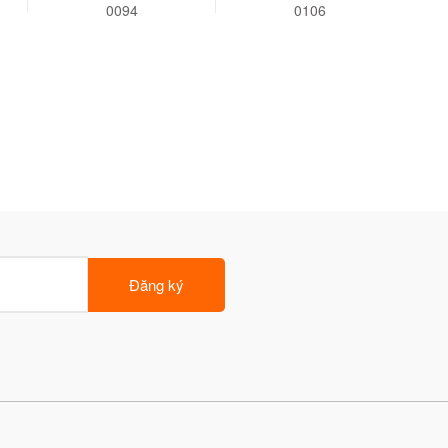
0094
0106
Đăng ký