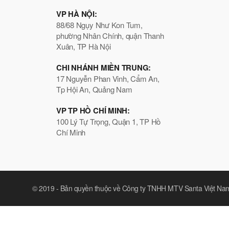
VP HÀ NỘI:
88/68 Ngụy Như Kon Tum,
phường Nhân Chính, quận Thanh
Xuân, TP Hà Nội
CHI NHÁNH MIỀN TRUNG:
17 Nguyễn Phan Vinh, Cẩm An,
Tp Hội An, Quảng Nam
VP TP HỒ CHÍ MINH:
100 Lý Tự Trọng, Quận 1, TP Hồ
Chí Minh
© 2019 -
Bản quyền thuộc về Công ty TNHH MTV Santa Việt Na