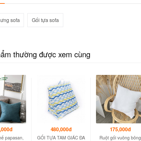
lưng sofa
Gối tựa sofa
hẩm thường được xem cùng
,000đ
480,000đ
175,000đ
hế papasan,
GỐI TỰA TAM GIÁC ĐA
Ruột gối vuông bông