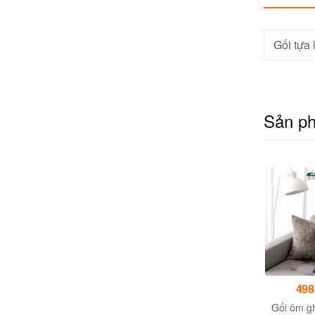
Gối tựa 
Sản p
126,500đ
180,000đ
498
Gối tựa sofa cao cấp
Gối tựa lưng sofa phong
Gối ôm g