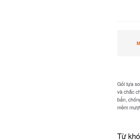
M
Gối tựa so
và chắc ch
bẩn, chống
mềm mượt 
Từ kh