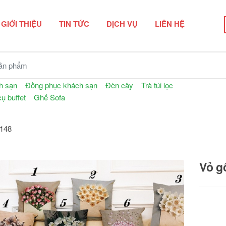
GIỚI THIỆU
TIN TỨC
DỊCH VỤ
LIÊN HỆ
n phẩm
h sạn
Đồng phục khách sạn
Đèn cây
Trà túi lọc
cụ buffet
Ghế Sofa
0148
Vỏ g