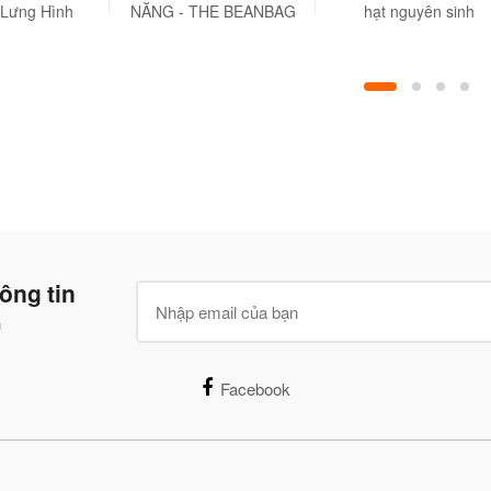
 Lưng Hình
NĂNG - THE BEANBAG
hạt nguyên sinh
g Vải Bố cao
HOUSE
ELAMBO
ặn Màu Trơn
, văn phòng,
 hơi
ông tin
n
Facebook