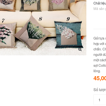
Chất liệ
Mã sản
Gối tựa 
hợp với 
chắn. Ch
người d
🔍
một cách
sợi Cott
lông.
45,0
Số lượ