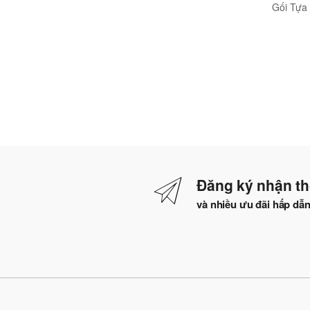
màu kem
cách hiện đại GHO-112
Gối Tựa
Vuông Bằn
cấp Dày D
Cho nhà ở
xe
Đăng ký nhận th
và nhiều ưu đãi hấp dẫ