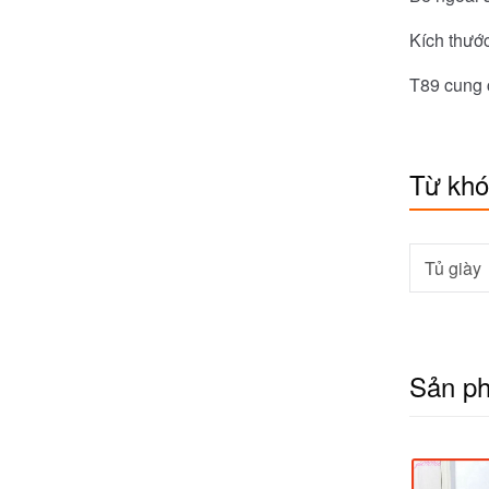
Kích thướ
T89 cung c
Từ kh
Tủ giày
Sản p