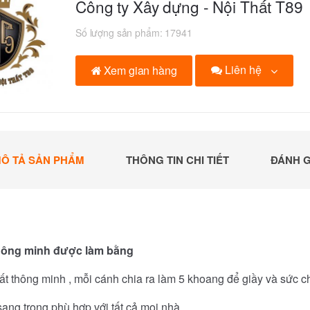
Công ty Xây dựng - Nội Thất T89
Số lượng sản phẩm:
17941
Liên hệ
Xem gian hàng
Ô TẢ SẢN PHẨM
THÔNG TIN CHI TIẾT
ĐÁNH G
thông minh được làm bằng
t thông minh , mỗi cánh chia ra làm 5 khoang để giầy và sức c
ang trọng phù hợp với tất cả mọi nhà .