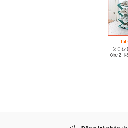
2,250,000đ
850,000đ
150
Tủ giày Ari Tự nhiên
Tủ giày công suất lớn
Kệ Giày 
Chữ Z, Kệ
Dụng Đa 
Tốt] - 
47.5*4