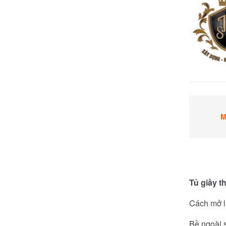
M
Tủ giầy 
Cách mở lấ
Bề ngoài s