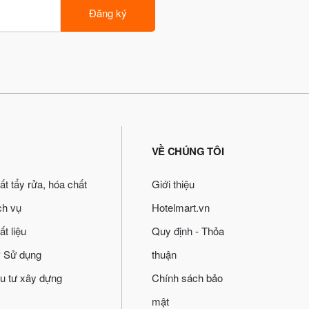
Đăng ký
VỀ CHÚNG TÔI
ất tẩy rửa, hóa chất
Giới thiệu
ch vụ
Hotelmart.vn
ất liệu
Quy định - Thỏa
 Sử dụng
thuận
u tư xây dựng
Chính sách bảo
mật