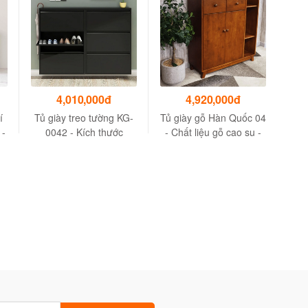
4,010,000đ
4,920,000đ
í
Tủ giày treo tường KG-
Tủ giày gỗ Hàn Quốc 04
Kệ
 -
0042 - Kích thước
- Chất liệu gỗ cao su -
nă
71x15x102.5 cm - Màu
Kích thước
g
đen
1200*350*700mm