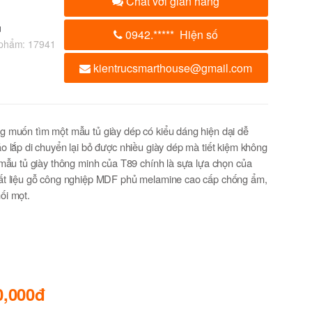
Chat với gian hàng
u
0942.
*****
Hiện số
 phẩm:
17941
kientrucsmarthouse@gmail.com
 muốn tìm một mẫu tủ giày dép có kiểu dáng hiện dại dễ
o lắp di chuyển lại bỏ được nhiều giày dép mà tiết kiệm không
 mẫu tủ giày thông minh của T89 chính là sựa lựa chọn của
ất liệu gỗ công nghiệp MDF phủ melamine cao cấp chống ẩm,
ối mọt.
0,000đ