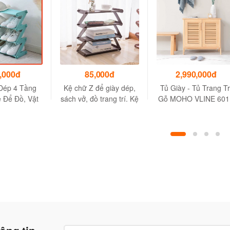
,000đ
85,000đ
2,990,000đ
Dép 4 Tầng
Kệ chữ Z để giày dép,
Tủ Giày - Tủ Trang Tr
 Để Đồ, Vật
sách vở, đồ trang trí. Kệ
Gỗ MOHO VLINE 601
Năng [Hàng
để đồ phòng tắm - Kích
Màu Gỗ Tự Nhiên
Kích thước
thước 47.5*46*19 cm
6*19 cm.