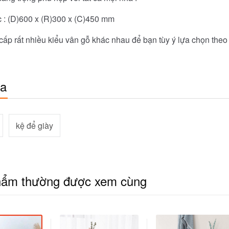
c : (D)600 x (R)300 x (C)450 mm
ấp rất nhiều kiểu vân gỗ khác nhau để bạn tùy ý lựa chọn theo 
óa
kệ để giày
hẩm thường được xem cùng