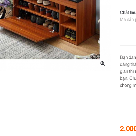
Chất liệ
Mã sản
Bạn đang
dàng thá
gian thì
🔍
bạn. Ch
chống m
2,00