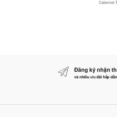
cao cấp Premium Party
Chicago Shot
Cabernet T
26cl
N458
Đăng ký nhận th
và nhiều ưu đãi hấp dẫ