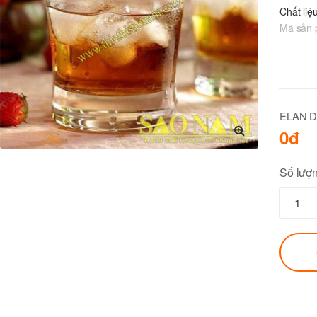
Chất liệ
Mã sản
ELAN 
0đ
🔍
Số lượ