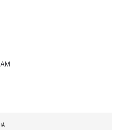
NAM
IÁ