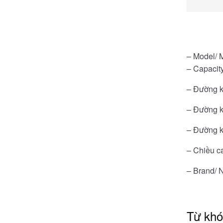
– Model/ 
– Capacity
– Đường k
– Đường k
– Đường k
– Chiều c
– Brand/ 
Từ kh