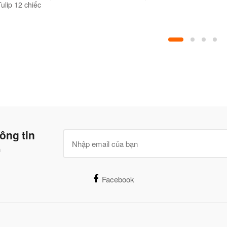
ulip 12 chiếc
0- 58cl
ông tin
n
Facebook