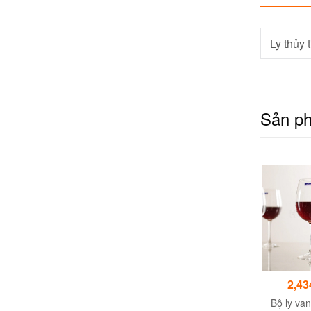
Ly thủy 
Sản p
677,000đ
Giá liên hệ
2,43
Bộ 6 ly rượu thủy tinh
Ly thủy tinh Libbey
Bộ ly va