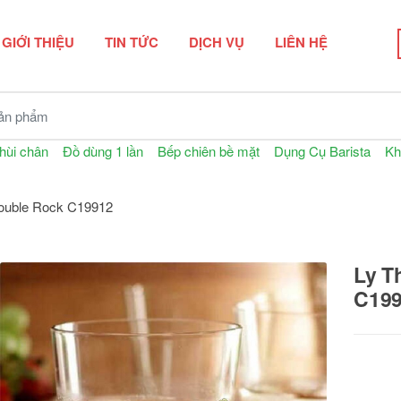
GIỚI THIỆU
TIN TỨC
DỊCH VỤ
LIÊN HỆ
n phẩm
hùi chân
Đồ dùng 1 lần
Bếp chiên bề mặt
Dụng Cụ Barista
Kh
Double Rock C19912
Ly T
C19