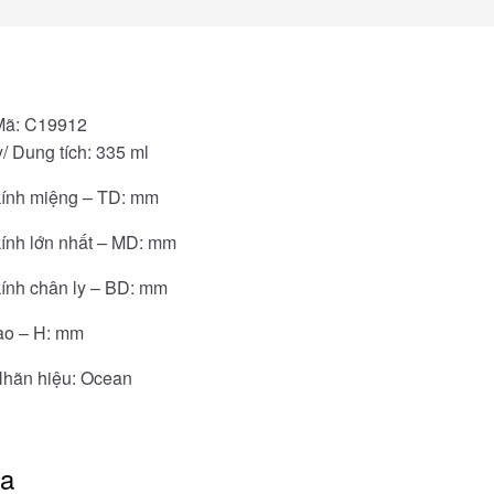
Mã: C19912
/ Dung tích: 335 ml
ính miệng – TD: mm
ính lớn nhất – MD: mm
ính chân ly – BD: mm
ao – H: mm
Nhãn hiệu: Ocean
óa