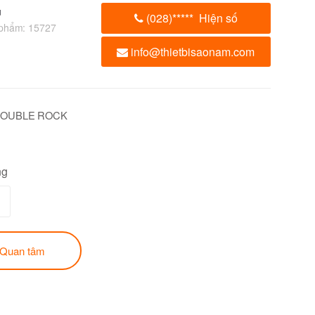
u
(028)
*****
Hiện số
 phẩm:
15727
info@thietbisaonam.com
DOUBLE ROCK
ng
Quan tâm