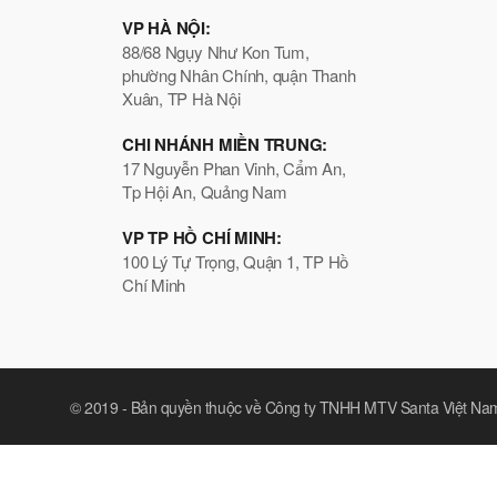
VP HÀ NỘI:
88/68 Ngụy Như Kon Tum,
phường Nhân Chính, quận Thanh
Xuân, TP Hà Nội
CHI NHÁNH MIỀN TRUNG:
17 Nguyễn Phan Vinh, Cẩm An,
Tp Hội An, Quảng Nam
VP TP HỒ CHÍ MINH:
100 Lý Tự Trọng, Quận 1, TP Hồ
Chí Minh
© 2019 -
Bản quyền thuộc về Công ty TNHH MTV Santa Việt Na