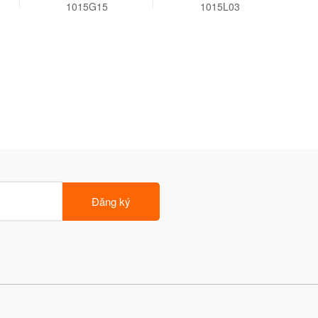
1015G15
1015L03
Đăng ký