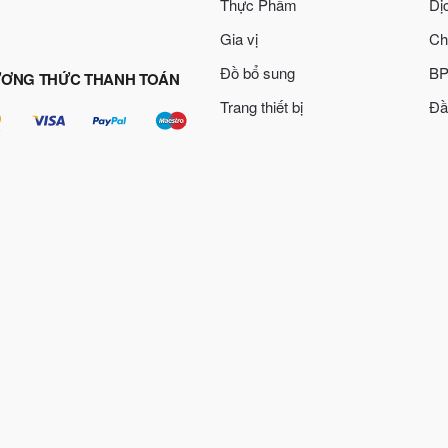
Thực Phẩm
Dị
Gia vị
Ch
Đồ bổ sung
BP
ƠNG THỨC THANH TOÁN
Trang thiết bị
Đầ