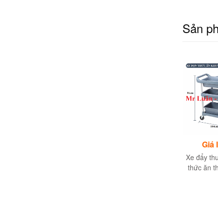
Sản p
11,153,885đ
Giá liên hệ
Giá 
Xe phục vụ rượu nước
Xe đẩy thu dọn bàn ăn
Xe đẩy th
C-29
tô chén dĩa khung inox
thức ăn t
cho nhà hàng khách
h
sạn quán ăn