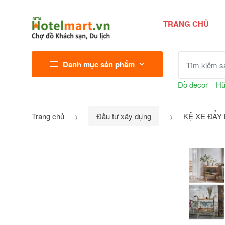
TRANG CHỦ
Tìm kiếm sả
Danh mục sản phẩm
Đồ decor
Hũ
Trang chủ
Đầu tư xây dựng
KỆ XE ĐẨY