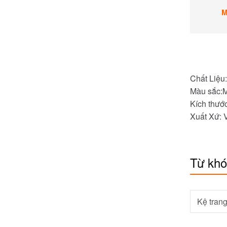
M
Chất Liệu:
Màu sắc:
Kích thướ
Xuất Xứ: 
Từ kh
Kệ trang 