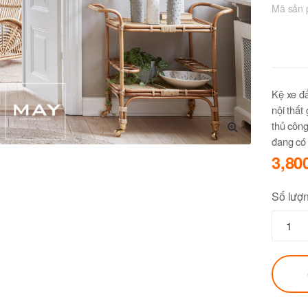
Mã sản
Kệ xe đ
nội thất
thủ công
đang có 
🔍
3,80
Số lượ