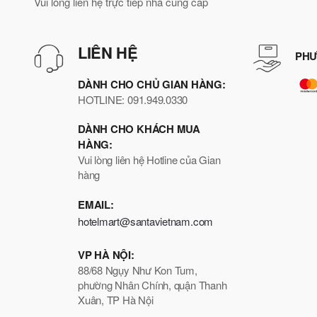
Vui lòng liên hệ trực tiếp nhà cung cấp
LIÊN HỆ
PHƯ
DÀNH CHO CHỦ GIAN HÀNG:
HOTLINE: 091.949.0330
DÀNH CHO KHÁCH MUA
HÀNG:
Vui lòng liên hệ Hotline của Gian
hàng
EMAIL:
hotelmart@santavietnam.com
VP HÀ NỘI:
88/68 Ngụy Như Kon Tum,
phường Nhân Chính, quận Thanh
Xuân, TP Hà Nội