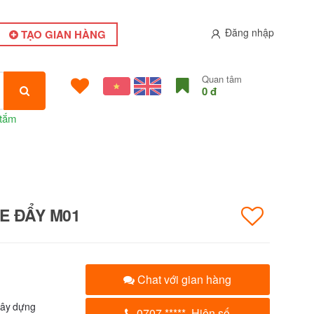
Đăng nhập
TẠO GIAN HÀNG
Quan tâm
0 đ
 tắm
E ĐẨY M01
Chat với gian hàng
xây dựng
0707.
*****
Hiện số