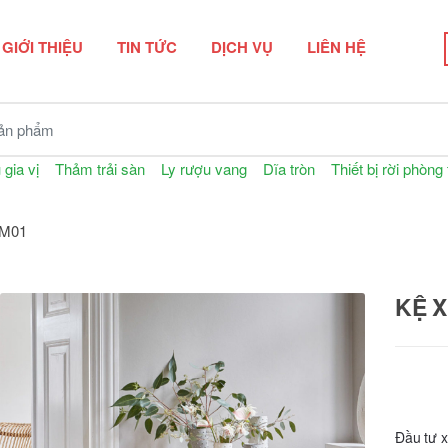
GIỚI THIỆU
TIN TỨC
DỊCH VỤ
LIÊN HỆ
n phẩm
 gia vị
Thảm trải sàn
Ly rượu vang
Dĩa tròn
Thiết bị rời phòng
 M01
KỆ X
Đầu tư 