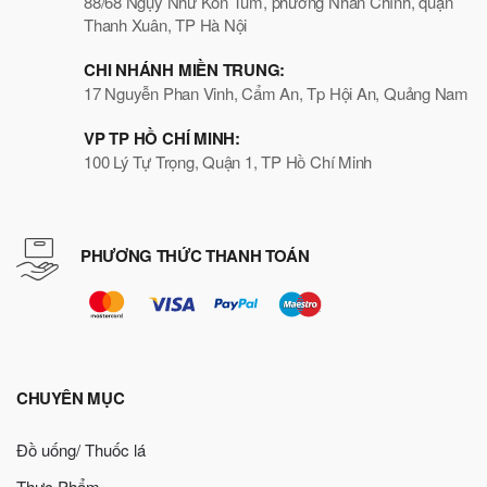
88/68 Ngụy Như Kon Tum, phường Nhân Chính, quận
Thanh Xuân, TP Hà Nội
CHI NHÁNH MIỀN TRUNG:
17 Nguyễn Phan Vinh, Cẩm An, Tp Hội An, Quảng Nam
VP TP HỒ CHÍ MINH:
100 Lý Tự Trọng, Quận 1, TP Hồ Chí Minh
PHƯƠNG THỨC THANH TOÁN
CHUYÊN MỤC
Đồ uống/ Thuốc lá
Thực Phẩm