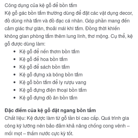
Công dụng của kệ gỗ để bồn tắm
Kệ gỗ gác bồn tắm thường dùng để đặt các vật dụng decor,
đồ dùng nhà tắm và đồ đạc cá nhân. Góp phần mang đến
cảm giác thư giãn, thoải mái khi tắm. Đồng thời khiến
không gian phòng tắm thêm lung linh, thơ mộng. Cụ thể, kệ
gỗ được dùng làm:
Kệ gỗ để nến thơm bồn tắm
Kệ gỗ để hoa bồn tắm
Kệ gỗ để sách bồn tắm
Kệ gỗ đựng xà bông bồn tắm
Kệ gỗ bồn tắm để ly rượu vang
Kệ gỗ đựng điện thoại bồn tắm
Kệ gỗ đựng đồ ăn bồn tắm
Đặc điểm của kệ gỗ đặt ngang bồn tắm
Chất liệu: Kệ được làm từ gỗ tần bì cao cấp. Quá trình gia
công kỹ lưỡng nên bảo đảm khả năng chống cong vênh –
mối mọt – thấm nước cực kỳ tốt.