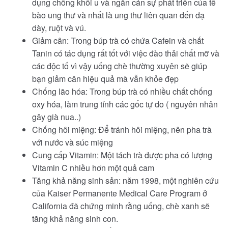
dụng chống khối u và ngăn cản sự phát triển của tế
bào ung thư và nhất là ung thư liên quan đến dạ
dày, ruột và vú.
Giảm cân: Trong búp trà có chứa Cafein và chất
Tanin có tác dụng rất tốt với việc đào thải chất mỡ và
các độc tố vì vậy uống chè thường xuyên sẽ giúp
bạn giảm cân hiệu quả mà vẫn khỏe đẹp
Chống lão hóa: Trong búp trà có nhiều chất chống
oxy hóa, làm trung tính các gốc tự do ( nguyên nhân
gây già nua..)
Chống hôi miệng: Để tránh hôi miệng, nên pha trà
với nước và súc miệng
Cung cấp Vitamin: Một tách trà được pha có lượng
Vitamin C nhiều hơn một quả cam
Tăng khả năng sinh sản: năm 1998, một nghiên cứu
của Kaiser Permanente Medical Care Program ở
California đã chứng minh rằng uống, chè xanh sẽ
tăng khả năng sinh con.