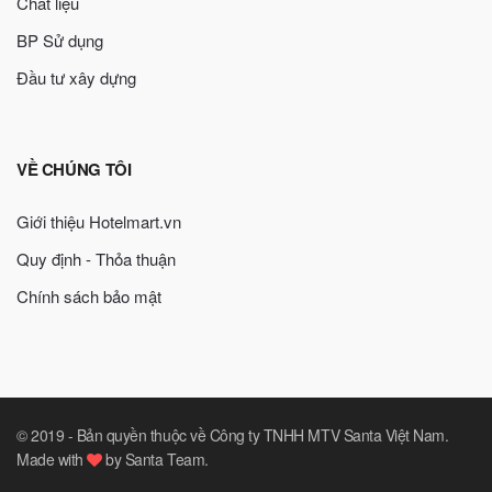
Chất liệu
BP Sử dụng
Đầu tư xây dựng
VỀ CHÚNG TÔI
Giới thiệu Hotelmart.vn
Quy định - Thỏa thuận
Chính sách bảo mật
© 2019 -
Bản quyền thuộc về Công ty TNHH MTV Santa Việt Nam
.
Made with
by
Santa Team
.