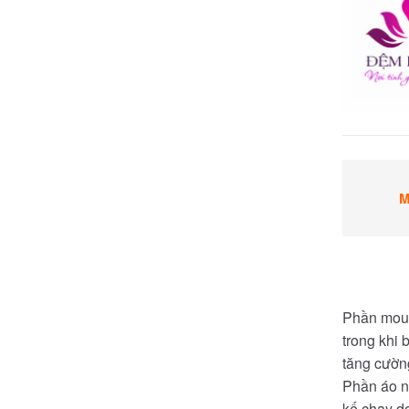
M
Phần mous
trong khi 
tăng cường
Phần áo nệ
kế chạy d