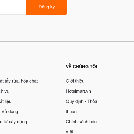
Đăng ký
VỀ CHÚNG TÔI
ất tẩy rửa, hóa chất
Giới thiệu
ch vụ
Hotelmart.vn
ất liệu
Quy định - Thỏa
 Sử dụng
thuận
u tư xây dựng
Chính sách bảo
mật