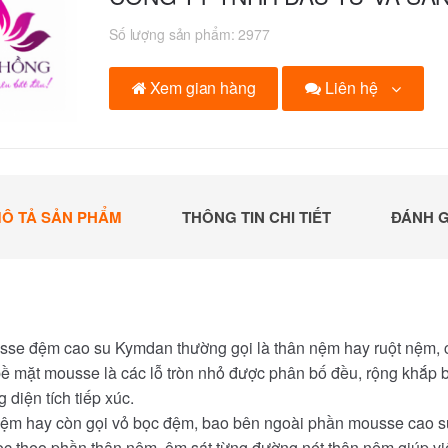
Số lượng sản phẩm:
2977
Liên hệ
Xem gian hàng
Ô TẢ SẢN PHẨM
THÔNG TIN CHI TIẾT
ĐÁNH G
se đệm cao su Kymdan thường gọi là thân nệm hay ruột nệm, c
bề mặt mousse là các lỗ tròn nhỏ được phân bố đều, rộng khắp 
 diện tích tiếp xúc.
m hay còn gọi vỏ bọc đệm, bao bên ngoài phần mousse cao su từ
ọc theo phần thân nệm, ôm sát từng đường nét thân nệm giúp vi