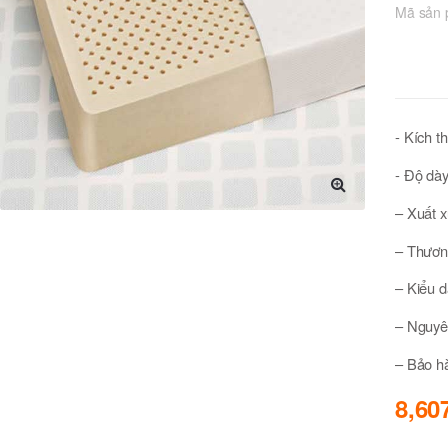
Mã sản
- Kích t
- Độ dày
🔍
– Xuất 
– Thươn
– Kiểu 
– Nguyên
– Bảo h
8,60