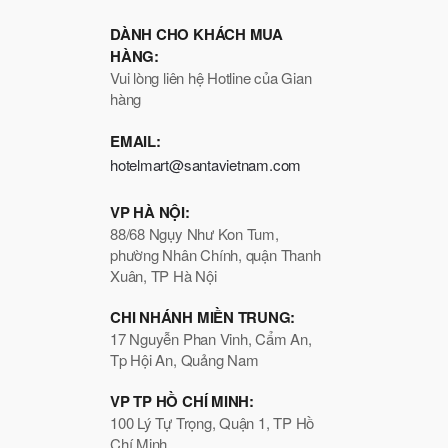
DÀNH CHO KHÁCH MUA
HÀNG:
Vui lòng liên hệ Hotline của Gian
hàng
EMAIL:
hotelmart@santavietnam.com
VP HÀ NỘI:
88/68 Ngụy Như Kon Tum,
phường Nhân Chính, quận Thanh
Xuân, TP Hà Nội
CHI NHÁNH MIỀN TRUNG:
17 Nguyễn Phan Vinh, Cẩm An,
Tp Hội An, Quảng Nam
VP TP HỒ CHÍ MINH:
100 Lý Tự Trọng, Quận 1, TP Hồ
Chí Minh