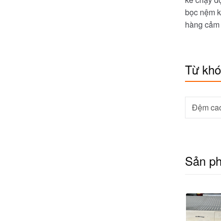
bọc nệm k
hàng cảm 
Từ kh
Đệm ca
Sản p