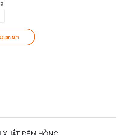
ng
Quan tâm
N XUẤT ĐỆM HỒNG