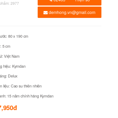
 phẩm:
2977
demhong.vn@gmail.com
hước: 80 x 190 cm
: 5 cm
xứ: Việt Nam
g hiệu: Kymdan
dáng: Delux
 liệu: Cao su thiên nhiên
ành: 15 năm chính hãng Kymdan
7,950đ