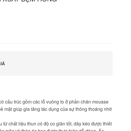
IÁ
ó cấu trúc gồm các lỗ vuông to ở phần chân mousse
bề mặt giúp gia tăng tác dụng của sự thông thoáng nhờ
 chất liệu thun có độ co giãn tốt, dây kéo được thiết
ệc mặc và tháo áo bọc được thực hiện dễ dàng. Áo