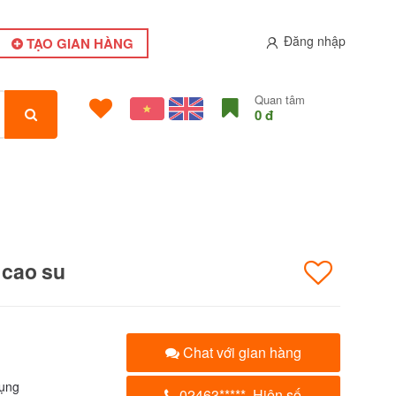
Đăng nhập
TẠO GIAN HÀNG
Quan tâm
0 đ
cao su
Chat với gian hàng
ụng
02463
*****
Hiện số