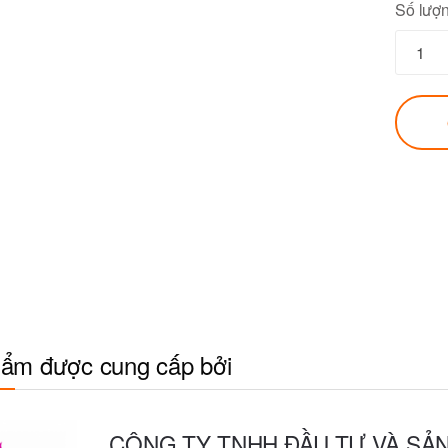
Số lượ
ẩm được cung cấp bởi
CÔNG TY TNHH ĐẦU TƯ VÀ SẢ