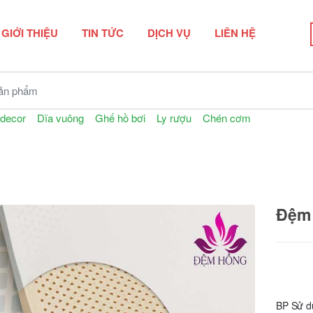
GIỚI THIỆU
TIN TỨC
DỊCH VỤ
LIÊN HỆ
n phẩm
decor
Dĩa vuông
Ghế hồ bơi
Ly rượu
Chén cơm
Đệm 
BP Sử d