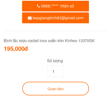
0868.
*****
Hiện số
bepgiangtrinh83@gmail.com
Bình lắc rượu coctail inox xoắn tròn Kinhoo 13370SK
195,000đ
Số lượng
Quan tâm