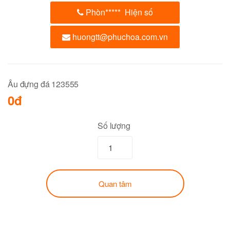
Phòn
*****
Hiện số
huongtt@phuchoa.com.vn
Âu đựng đá 123555
0đ
Số lượng
Quan tâm