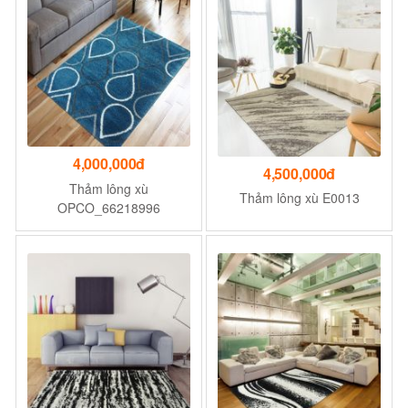
4,000,000đ
4,500,000đ
Thảm lông xù
Thảm lông xù E0013
OPCO_66218996